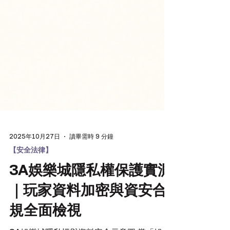
2025年10月27日
讀畢需時 9 分鐘
【安全法律】
3A娛樂城隱私權保護實測
｜玩家資料加密與資安合
規全面檢視