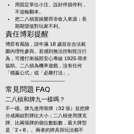
用固定單位小注、設好停損停利，
不追輸翻本。
把二八槓當娛樂而非收入來源；長
期期望值對玩家不利。
責任博彩提醒
博弈有風險，請年滿 18 歲並在合法範
圍內理性參與。若感到無法控制投注行
為，可撥打衛福部安心專線 1925 尋求
協助。二八槓為機率遊戲，沒有任何
「穩贏公式」或「必勝打法」。
常見問題 FAQ
二八槓和牌九一樣嗎？
不一樣。牌九使用骨牌（32 張）並把牌
分成兩組對牌比大小；二八槓使用撲克
牌、比兩張牌的個位數點數，最大牌型
是「2＋8」。兩者的牌具與玩法都不