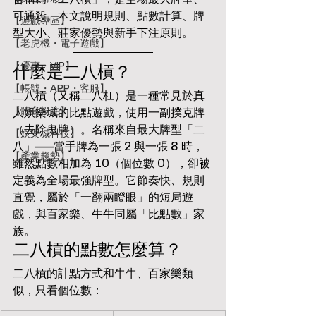
可通殺。本文說明規則、點數計算、牌
【遊戲專區】
型大小、莊家優勢與新手下注原則。
【老虎機・電子遊戲】
【優惠・VIP】
什麼是二八槓？
【帳號・APP・客服】
二八槓（又稱二八杠）是一種常見於真
【體育投注】
人娛樂城的比點遊戲，使用一副撲克牌
（去除鬼牌）。名稱來自最大牌型「二
【娛樂城科技】
八」——當手牌為一張 2 與一張 8 時，
【產業趨勢】
雖然點數相加為 10（個位數 0），卻被
定義為全場最強牌型。它節奏快、規則
直覺，屬於「一翻兩瞪眼」的短局遊
戲，與百家樂、牛牛同屬「比點數」家
族。
二八槓的點數怎麼算？
二八槓的計點方式和牛牛、百家樂類
似，只看個位數：