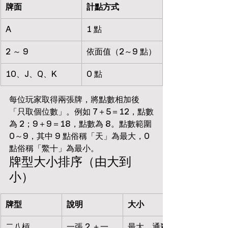
牌面
計點方式
A
1 點
2 ～ 9
依面值（2～9 點）
10、J、Q、K
0 點
每位玩家取得兩張牌，將點數相加後
「只取個位數」。例如 7＋5＝12，點數
為 2；9＋9＝18，點數為 8。點數範圍 
0～9，其中 9 點俗稱「天」為最大，0 
點俗稱「鱉十」為最小。
牌型大小排序（由大到
小）
牌型
說明
大小
二八槓
一張 2 ＋一
最大，通殺