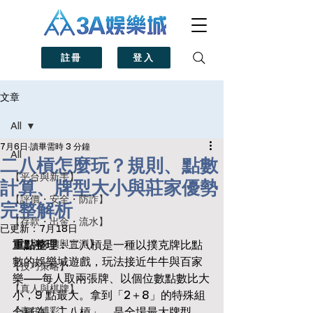
註冊
登入
文章
All
7月6日
讀畢需時 3 分鐘
All
二八槓怎麼玩？規則、點數
【平台與新手】
計算、牌型大小與莊家優勢
【評價・安全・防詐】
完整解析
【存款・出金・流水】
已更新：
7月18日
【玩家評價與實測】
重點整理：
二八槓是一種以撲克牌比點
數的娛樂城遊戲，玩法接近牛牛與百家
【技巧策略】
樂——每人取兩張牌、以個位數點數比大
【真人與棋牌】
小，9 點最大。拿到「2＋8」的特殊組
【責任博彩】
合稱為「二八槓」，是全場最大牌型、