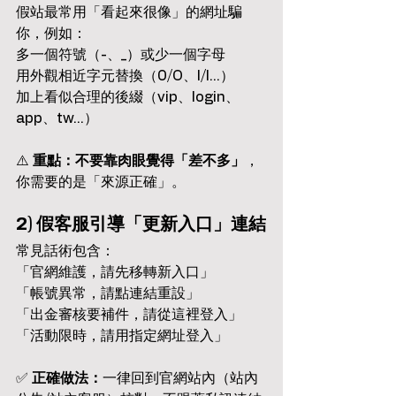
假站最常用「看起來很像」的網址騙
你，例如：
多一個符號（-、_）或少一個字母
用外觀相近字元替換（0/O、l/I…）
加上看似合理的後綴（vip、login、
app、tw…）
⚠️ 
重點：不要靠肉眼覺得「差不多」
，
你需要的是「來源正確」。
2) 假客服引導「更新入口」連結
常見話術包含：
「官網維護，請先移轉新入口」
「帳號異常，請點連結重設」
「出金審核要補件，請從這裡登入」
「活動限時，請用指定網址登入」
✅ 
正確做法：
一律回到官網站內（站內