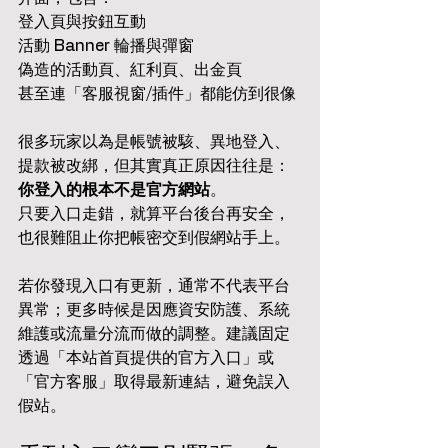
登入頁與按鈕互動
活動 Banner 輪播與彈窗
偽造的活動頁、紅利頁、出金頁
甚至連「客服視窗/插件」都能仿到很像
很多玩家以為是帳號被駭、異地登入、
提款被改綁，但其實真正原因往往是：
你登入的根本不是官方網站
。
只要入口走錯，就算平台後台再安全，
也很難阻止你把帳密交到假網站手上。
若你發現入口有更新，通常不代表平台
異常；更多時候是因應資安防護、系統
維護或流量分流而做的調整。建議固定
透過「本站首頁提供的官方入口」或
「官方客服」取得最新連結，避免誤入
假站。