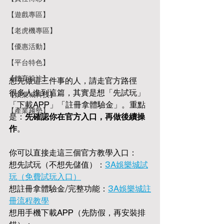
【遊戲專區】
【老虎機專區】
【優惠活動】
【平台特色】
【體育投注】
想先做這三件事的人，請走官方路徑
很多人進到這篇，其實是想「先試玩」
【娛樂城科技】
「下載APP」「註冊拿體驗金」。重點
【產業趨勢】
是：
先確認你在官方入口，再做後續操
作
。
你可以直接走這三個官方教學入口：
想先試玩（不想先儲值）：
3A娛樂城試
玩（免費試玩入口）
想註冊拿體驗金/完整功能：
3A娛樂城註
冊流程教學
想用手機下載APP（先防假，再安裝排