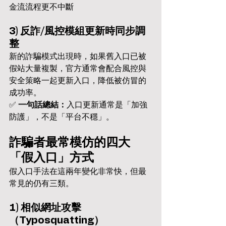
金流流程更不中斷
3) 反詐/風控模組更新時同步調
整
新的詐騙模式出現時，如果舊入口已被
假站大量複製，官方通常會配合風控與
安全策略一起更新入口，降低被仿冒的
成功率。
✅ 
一句話總結：
入口更新通常是「加強
防護」，不是「平台不穩」。
詐騙者最常模仿的四大
「假入口」方式
假入口手法在這兩年變化非常快，但最
常見的仍有三類。
1) 相似網址攻擊
（Typosquatting）