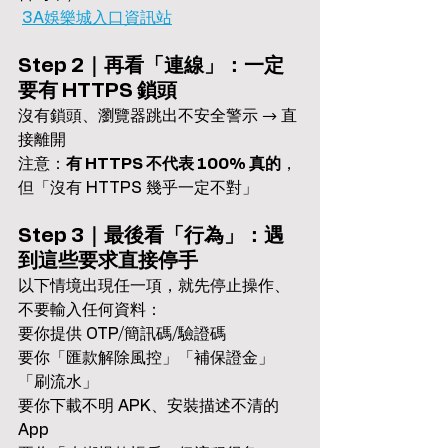
3A娛樂城入口資訊站
Step 2｜再看「連線」：一定
要有 HTTPS 鎖頭
沒有鎖頭、瀏覽器跳出不安全警示 → 直
接離開
注意：
有 HTTPS 不代表 100% 真的
，
但「沒有 HTTPS 幾乎一定不對」
Step 3｜最後看「行為」：遇
到這些要求直接停手
以下情境出現任一項，就先停止操作、
不要輸入任何資料：
要你提供 OTP/簡訊碼/驗證碼
要你「匯款解除風控」「補保證金」
「刷流水」
要你下載不明 APK、安裝描述不清的 
App