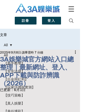
註冊
登入
文章
All
2025年9月8日
讀畢需時 7 分鐘
All
3A娛樂城官方網站入口總
【新手教學】
整理｜最新網址、登入、
【安全法律】
APP下載與防詐辨識
【出金與紅利】
（2026）
【玩家評價與實測】
已更新：
6月1日
【技巧策略】
【真人娛樂】
【責任博彩】