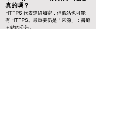
真的嗎？
HTTPS 代表連線加密，但假站也可能
有 HTTPS。最重要仍是「來源」：書籤
＋站內公告。
Q5：提款為什麼要求金流一
致？
主要用來降低被盜領與不當金流風險；
更完整的規則可看延伸閱讀。
Q6：我想先試玩，從哪裡進最
安全？
建議先從「官方入口資訊站」進站，再
去遊戲頁找「試玩/Demo」入口；不要
點社群/私訊丟來的「試玩連結」。完整
整理在這篇： 
3A娛樂城試玩（免費試玩
入口）