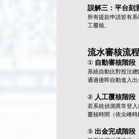
誤解三：平台刻
所有提款申請皆有系
工覆核。
流水審核流
① 自動審核階段
系統自動比對投注總
通過後即自動進入出
② 人工覆核階段
若系統偵測異常登入或
覆核時間（依尖峰時
③ 出金完成階段