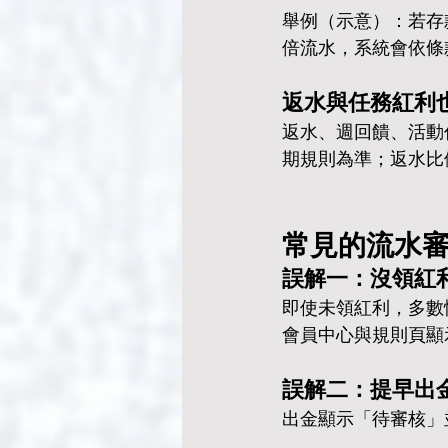
舉例（示意）：若存款 1
倍流水，系統會依條
返水與任務紅利
返水、週回饋、活動
期規則為準；返水比
常見的流水
誤解一：沒領紅
即使未領紅利，多數
會員中心與規則頁顯
誤解二：提早出
出金顯示「待審核」