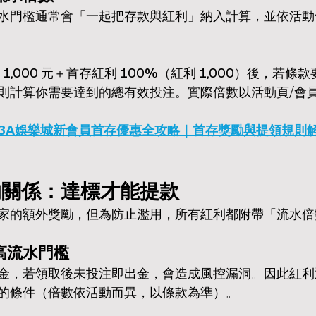
水門檻通常會「一起把存款與紅利」納入計算，並依活動
則計算你需要達到的總有效投注。實際倍數以活動頁/會
3A娛樂城新會員首存優惠全攻略｜首存獎勵與提領規則
的關係：達標才能提款
家的額外獎勵，但為防止濫用，所有紅利都附帶「流水倍
高流水門檻
金，若領取後未投注即出金，會造成風控漏洞。因此紅利
的條件（倍數依活動而異，以條款為準）。