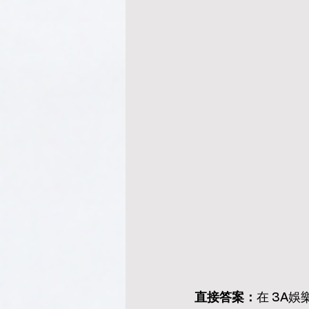
直接答案：
在 3A