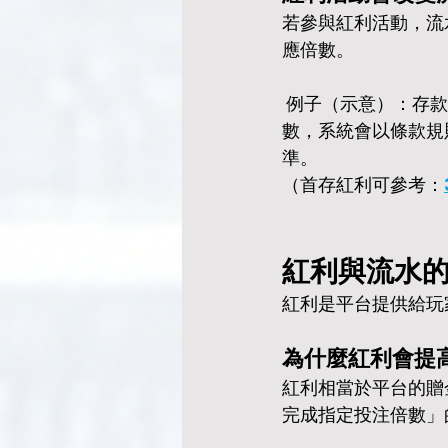
若參與紅利活動，流
應倍數。
 例子（示意）：存款 1,000 元＋首存紅利 100%（紅利 1,000）後，若條款要求完成指定倍
數，系統會以條款規
準。
（首存紅利可參考：
紅利與流水
紅利是平台提供給玩
為什麼紅利會提
紅利相當於平台的贈
完成指定投注倍數」