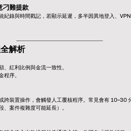
意刁難提款
統紀錄與時間戳記，若顯示延遲，多半因異地登入、VP
程全解析
額、紅利比例與金流一致性。
金程序。
跨裝置操作，會觸發人工覆核程序。常見會有 10–30 
段、案件複雜度可能延長）。