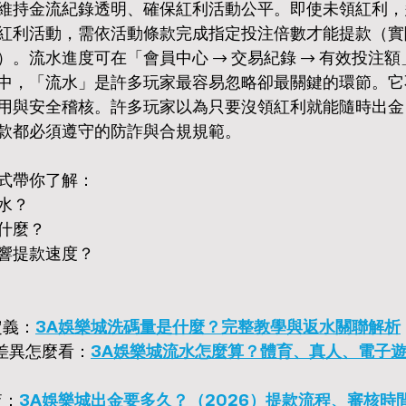
維持金流紀錄透明、確保紅利活動公平。即使未領紅利，
紅利活動，需依活動條款完成指定投注倍數才能提款（實
。流水進度可在「會員中心 → 交易紀錄 → 有效投注額
中，「流水」是許多玩家最容易忽略卻最關鍵的環節。它
用與安全稽核。許多玩家以為只要沒領紅利就能隨時出金
款都必須遵守的防詐與合規規範。
式帶你了解：
水？
什麼？
響提款速度？
定義
：
3A娛樂城洗碼量是什麼？完整教學與返水關聯解析
重差異怎麼看：
3A娛樂城流水怎麼算？體育、真人、電子
查：
3A娛樂城出金要多久？（2026）提款流程、審核時