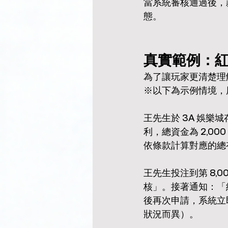
當系統審核通過後，
態。
真實範例：
為了讓玩家更清楚理
※以下為示例情境，
王先生於 3A 娛樂城存
利，總資金為 2,000
依條款計算對應的總
王先生投注到第 8,
核」。接著通知：「紅
後再次申請，系統立
狀況而異）。