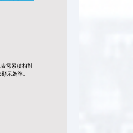
代表需累積相對
款顯示為準。